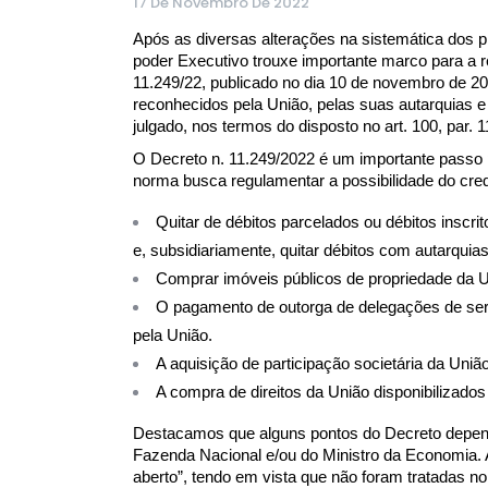
17 De Novembro De 2022
Após as diversas alterações na sistemática dos 
poder Executivo trouxe importante marco para a r
11.249/22, publicado no dia 10 de novembro de 2022
reconhecidos pela União, pelas suas autarquias e
julgado, nos termos do disposto no art. 100, par. 
O Decreto n. 11.249/2022 é um importante passo p
norma busca regulamentar a possibilidade do credor
Quitar de débitos parcelados ou débitos inscrit
e, subsidiariamente, quitar débitos com autarquia
Comprar imóveis públicos de propriedade da U
O pagamento de outorga de delegações de ser
pela União.
A aquisição de participação societária da União
A compra de direitos da União disponibilizado
Destacamos que alguns pontos do Decreto depen
Fazenda Nacional e/ou do Ministro da Economia. A
aberto”, tendo em vista que não foram tratadas no