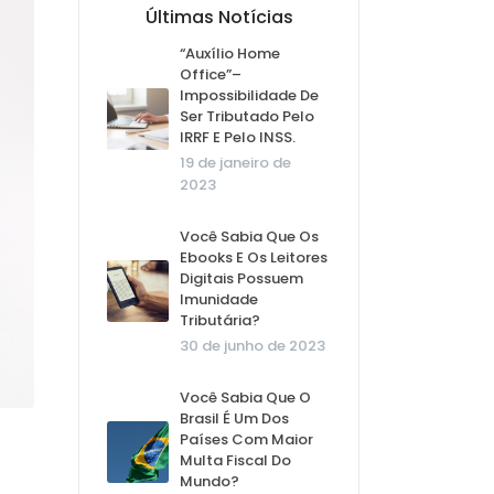
Últimas Notícias
“Auxílio Home
Office”–
Impossibilidade De
Ser Tributado Pelo
IRRF E Pelo INSS.
19 de janeiro de
2023
Você Sabia Que Os
Ebooks E Os Leitores
Digitais Possuem
Imunidade
Tributária?
30 de junho de 2023
Você Sabia Que O
Brasil É Um Dos
Países Com Maior
Multa Fiscal Do
Mundo?