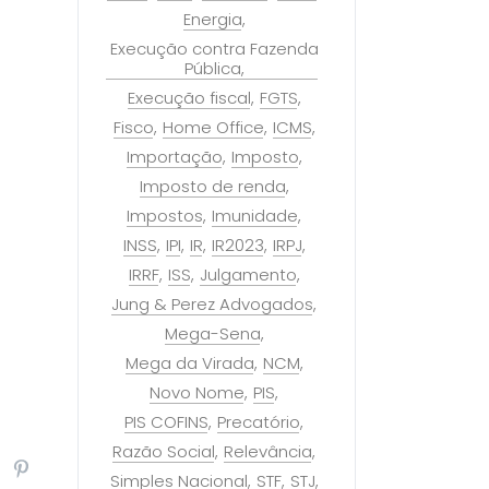
Energia
Execução contra Fazenda
Pública
Execução fiscal
FGTS
Fisco
Home Office
ICMS
Importação
Imposto
Imposto de renda
Impostos
Imunidade
INSS
IPI
IR
IR2023
IRPJ
IRRF
ISS
Julgamento
Jung & Perez Advogados
Mega-Sena
Mega da Virada
NCM
Novo Nome
PIS
PIS COFINS
Precatório
Razão Social
Relevância
Simples Nacional
STF
STJ