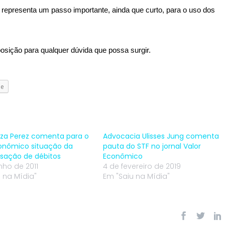
2 representa um passo importante, ainda que curto, para o uso dos
posição para qualquer dúvida que possa surgir.
le
iza Perez comenta para o
Advocacia Ulisses Jung comenta
conômico situação da
pauta do STF no jornal Valor
ação de débitos
Econômico
nho de 2011
4 de fevereiro de 2019
 na Mídia"
Em "Saiu na Mídia"