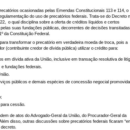
precatórios ocasionadas pelas Emendas Constitucionais 113 e 114, o
egulamentação do uso de precatórios federais. Trata-se do Decreto n
, o qual disciplina sobre a oferta de créditos líquidos e certos
 pelas suas fundações públicas, decorrentes de decisões transitada
11º da Constituição Federal.
ara transformar o precatório em verdadeira moeda de troca, pois a
 (contribuinte credor de dívida pública) utilizar o crédito para:
os em dívida ativa da União, inclusive em transação resolutiva de litíg
s e fundações federais.
nião.
viços públicos e demais espécies de concessão negocial promovid
;
s para cessão.
dem de atos do Advogado-Geral da União, do Procurador-Geral da
lém disso, outras discussões sobre precatórios federais ficaram “
 decreto.