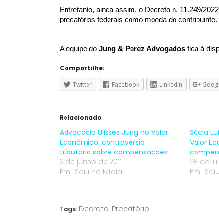
Entretanto, ainda assim, o Decreto n. 11.249/202
precatórios federais como moeda do contribuinte.
A equipe do
Jung & Perez Advogados
fica à dis
Compartilhe:
Twitter
Facebook
LinkedIn
Goog
Relacionado
Advocacia Ulisses Jung no Valor
Sócia Lu
Econômico: controvérsia
Valor E
tributária sobre compensações
compens
3 de junho de 2011
28 de ju
Em "Saiu na Mídia"
Em "Saiu
Decreto
,
Precatório
Tags: