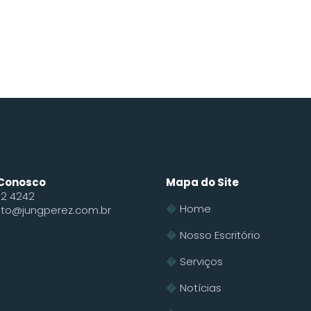
 Conosco
Mapa do Site
62 4242
Home
to@jungperez.com.br
Nosso Escritório
Serviços
Notícias